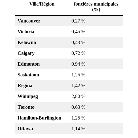
Ville/Région
foncières municipales
(%)
Vancouver
0,27 %
Victoria
0,45 %
Kelowna
0,43 %
Calgary
0,72 %
Edmonton
0,94 %
Saskatoon
1,25 %
Régina
1,42 %
Winnipeg
2,80 %
Toronto
0,63 %
Hamilton-Burlington
1,25 %
Ottawa
1,14 %