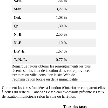
Sask.
1,34 %
Man.
3,27 %
Ont.
1,08 %
Qc
1,30 %
N.-B.
2,55 %
N.-É.
1,10 %
Î.-P.-É.
1,67 %
T.-N.-L.
0,77 %
Remarque : Pour obtenir les renseignements les plus
récents sur les taux de taxation dans votre province,
territoire ou ville, consultez le site Web de
l’administration locale ou de la municipalité.
Comment les taxes foncières à London (Ontario) se comparent-elles
à celles du reste du Canada? Le tableau ci-dessous présente les taux
de taxation municipale selon la ville ou la région.
Taux des taxes