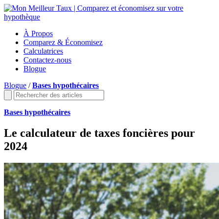
À Propos
Comparez & Économisez
Calculatrices
Contactez-nous
Blogue
Blogue
/
Bases hypothécaires
Bases hypothécaires
Le calculateur de taxes foncières pour
2024