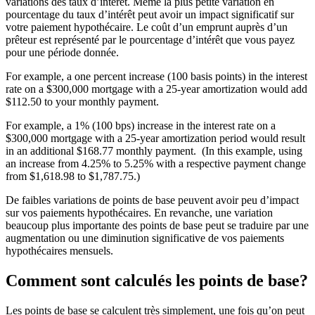
variations des taux d’intérêt. Même la plus petite variation en
pourcentage du taux d’intérêt peut avoir un impact significatif sur
votre paiement hypothécaire. Le coût d’un emprunt auprès d’un
prêteur est représenté par le pourcentage d’intérêt que vous payez
pour une période donnée.
For example, a one percent increase (100 basis points) in the interest
rate on a $300,000 mortgage with a 25-year amortization would add
$112.50 to your monthly payment.
For example, a 1% (100 bps) increase in the interest rate on a
$300,000 mortgage with a 25-year amortization period would result
in an additional $168.77 monthly payment. (In this example, using
an increase from 4.25% to 5.25% with a respective payment change
from $1,618.98 to $1,787.75.)
De faibles variations de points de base peuvent avoir peu d’impact
sur vos paiements hypothécaires. En revanche, une variation
beaucoup plus importante des points de base peut se traduire par une
augmentation ou une diminution significative de vos paiements
hypothécaires mensuels.
Comment sont calculés les points de base?
Les points de base se calculent très simplement, une fois qu’on peut